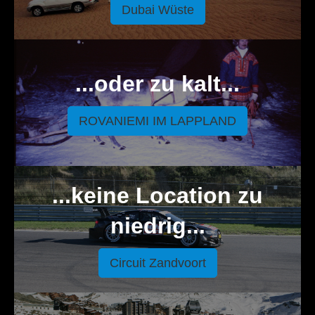
Dubai Wüste
...oder zu kalt...
ROVANIEMI IM LAPPLAND
...keine Location zu
niedrig...
Circuit Zandvoort