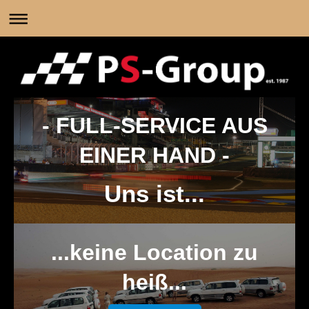
- FULL-SERVICE AUS
EINER HAND -
Uns ist...
...keine Location zu
heiß...