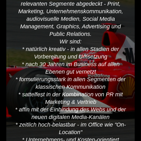
relevanten Segmente abgedeckt - Print,
Marketing, Unternehmenskommunikation,
audiovisuelle Medien, Social Media
Management, Graphics, Advertising und
Public Relations.
Wir sind:
* natürlich kreativ - in allen Stadien der
Vorbereitung und Umsetzung
* nach 30 Jahren im Business auf allen
Ebenen gut vernetzt
* formulierungsstark in allen Segmenten der
klassischen Kommunikation
* sattelfest in der Kombination von PR mit
Marketing & Vertrieb
* affin mit der Einbindung des Webs und der
neuen digitalen Media-Kanälen
* zeitlich hoch-belastbar - im Office wie "On-
Location"
* Unternehmens- und Kosten-orientiert