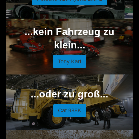
...kein Fahrzeug zu
klein...
Tony Kart
...oder zu groß...
Cat 988K