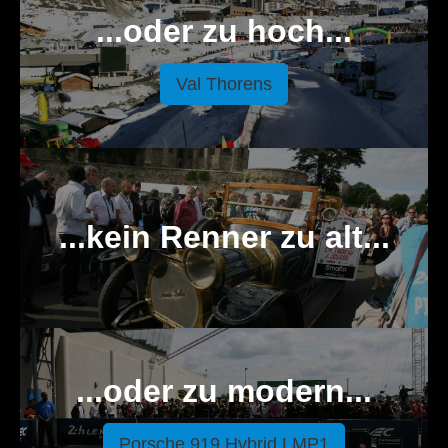
...oder zu hoch...
Val Thorens
...kein Renner zu alt...
...oder zu modern...
Porsche 919 Hybrid LMP1